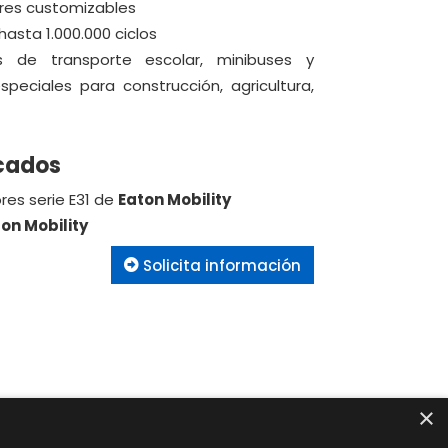
ores customizables
asta 1.000.000 ciclos
os de transporte escolar, minibuses y
speciales para construcción, agricultura,
cados
res serie E31 de
Eaton Mobility
on Mobility
Solicita información
×