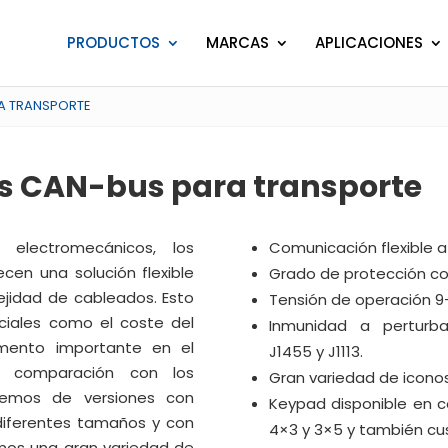
PRODUCTOS
MARCAS
APLICACIONES
A TRANSPORTE
s CAN-bus para transporte
 electromecánicos, los
Comunicación flexible a
cen una solución flexible
Grado de protección con
ejidad de cableados. Esto
Tensión de operación 9
ciales como el coste del
Inmunidad a perturba
mento importante en el
J1455 y J1113.
 comparación con los
Gran variedad de iconos
onemos de versiones con
Keypad disponible en c
 diferentes tamaños y con
4×3 y 3×5 y también cu
emos una gran variedad de